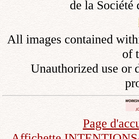
de la Société
All images contained withi
of 
Unauthorized use or 
pr
Page d'acc
Affichette INTENTIONS