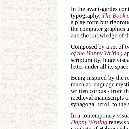
In the avant-gardes cont
typography,
The Book o
a play form but rigorous
the computer graphics ar
and the knowledge of th
Composed by a set of tw
of the Happy Writing
ap
scripturality, huge visu
letter under all its space
Being inspired by the ru
much as language mystic
written corpus - from the
medieval manuscripts til
synagogal scroll to the 
In a contemporary visu
Happy Writing
renews w
copyists of Hebrew whos