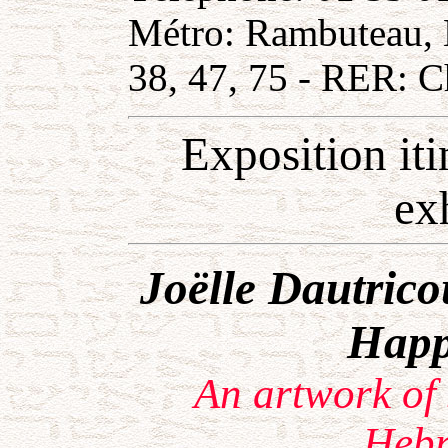
Métro: Rambuteau, H
38, 47, 75 - RER: Ch
Exposition iti
ex
Joëlle Dautrico
Happ
An artwork of 
Hebr